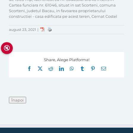
Cartea funciara nr. 61046, situat in sat Scorteni, comuna
Scorteni, judetul Bacau, in favoarea proprietarului
constructiei - casa edificata pe acest teren, Cernat Costel
august 23, 2021
|
🔇
Share, Alege Platforma!
Facebook
X
Reddit
LinkedIn
WhatsApp
Tumblr
Pinterest
E-
mail: