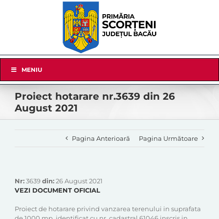
Skip
to
content
Skip
MENIU
Navigation
Proiect hotarare nr.3639 din 26
August 2021
Pagina Anterioară
Pagina Următoare
Nr:
3639
din:
26 August 2021
VEZI DOCUMENT OFICIAL
Proiect de hotarare privind vanzarea terenului in suprafata
de 1000 mp, identificat cu nr. cadastral 61046 inscris in