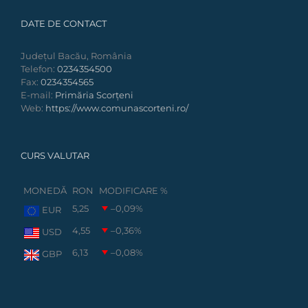
DATE DE CONTACT
Județul Bacău, România
Telefon:
0234354500
Fax:
0234354565
E-mail:
Primăria Scorțeni
Web:
https://www.comunascorteni.ro/
CURS VALUTAR
MONEDĂ
RON
MODIFICARE %
5,25
–0,09
%
EUR
4,55
–0,36
%
USD
6,13
–0,08
%
GBP