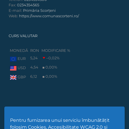
Fax:
0234354565
E-mail:
Primăria Scorțeni
Web:
https://www.comunascorteni.ro/
CURS VALUTAR
MONEDĂ
RON
MODIFICARE %
5,24
–0,02
%
EUR
4,54
0,00
%
USD
6,12
0,00
%
GBP
Pentru furnizarea unui serviciu îmbunătățit
folosim Cookies, Accesibilitate WCAG 2.0 și