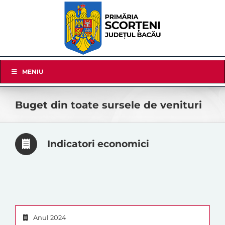
Skip
to
content
Skip
MENIU
Navigation
Buget din toate sursele de venituri
Indicatori economici
Anul 2024