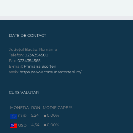
DATE DE CONTACT
Județul Bacău, România
Telefon:
0234354500
Fax:
0234354565
E-mail:
Primăria Scorțeni
Web:
https://www.comunascorteni.ro/
CURS VALUTAR
MONEDĂ
RON
MODIFICARE %
5,24
0,00
%
EUR
4,54
0,00
%
USD