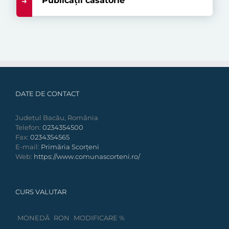
Publicații căsătorie
DATE DE CONTACT
Județul Bacău, România
Telefon:
0234354500
Fax:
0234354565
E-mail:
Primăria Scorțeni
Web:
https://www.comunascorteni.ro/
CURS VALUTAR
MONEDĂ
RON
MODIFICARE %