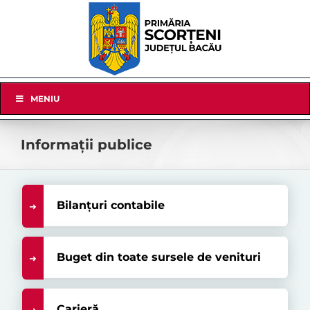
Skip
to
content
Skip
MENIU
Navigation
Informații publice
Bilanțuri contabile
Buget din toate sursele de venituri
Carieră