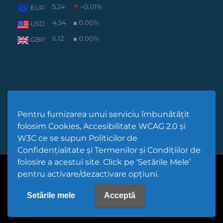
5,24
–0,01
%
EUR
4,54
0,00
%
USD
6,12
0,00
%
GBP
Pentru furnizarea unui serviciu îmbunătățit
folosim Cookies, Accesibilitate WCAG 2.0 și
W3C ce se supun Politicilor de
Confidențialitate și Termenilor și Condițiilor de
folosire a acestui site. Click pe ‘Setările Mele’
Cod Județ 4 | Județul Bacău | Tipul UAT - 14 - C - Comună |
pentru activare/dezactivare opțiuni.
Codul SIRUTA al Unitații Administrativ-Teritoriale 25291 |
Scorțeni
PPW @
2026 |
Hartă Website
|
Setări Cookies și Accesibilitate
Setările mele
Acceptă