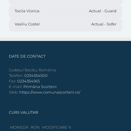
Tocila Viorica
Actual - Guard
Vasiliu Costel
Actual - Sofer
DATE DE CONTACT
Județul Bacău, România
Telefon:
0234354500
Fax:
0234354565
E-mail:
Primăria Scorțeni
Web:
https://www.comunascorteni.ro/
CURS VALUTAR
MONEDĂ
RON
MODIFICARE %