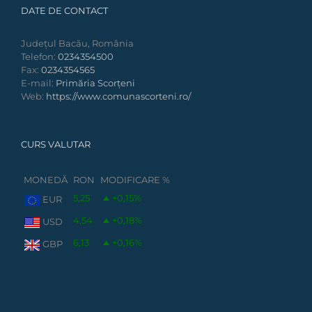
DATE DE CONTACT
Județul Bacău, România
Telefon:
0234354500
Fax:
0234354565
E-mail:
Primăria Scorțeni
Web:
https://www.comunascorteni.ro/
CURS VALUTAR
MONEDĂ
RON
MODIFICARE %
5,25
+0,15
%
EUR
4,54
+0,18
%
USD
6,13
+0,16
%
GBP