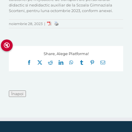
didactic si nedidactic auxiliar de la Scoala Gimnaziala
Scorteni, pentru luna octombrie 2023, conform anexei.
noiembrie 28, 2023
|
🔇
Share, Alege Platforma!
Facebook
X
Reddit
LinkedIn
WhatsApp
Tumblr
Pinterest
E-
mail: