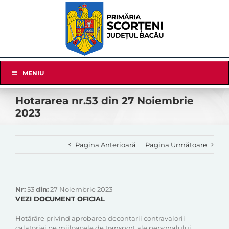
Skip
to
content
Skip
MENIU
Navigation
Hotararea nr.53 din 27 Noiembrie
2023
Pagina Anterioară
Pagina Următoare
Nr:
53
din:
27 Noiembrie 2023
VEZI DOCUMENT OFICIAL
Hotărâre privind aprobarea decontarii contravalorii
calatoriei pe mijloacele de transport ale personalului