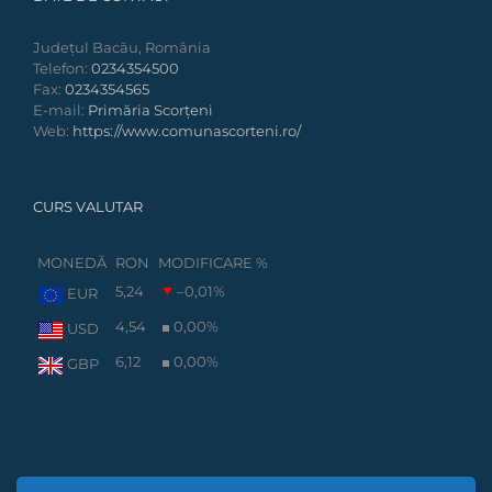
Județul Bacău, România
Telefon:
0234354500
Fax:
0234354565
E-mail:
Primăria Scorțeni
Web:
https://www.comunascorteni.ro/
CURS VALUTAR
MONEDĂ
RON
MODIFICARE %
5,24
–0,01
%
EUR
4,54
0,00
%
USD
6,12
0,00
%
GBP