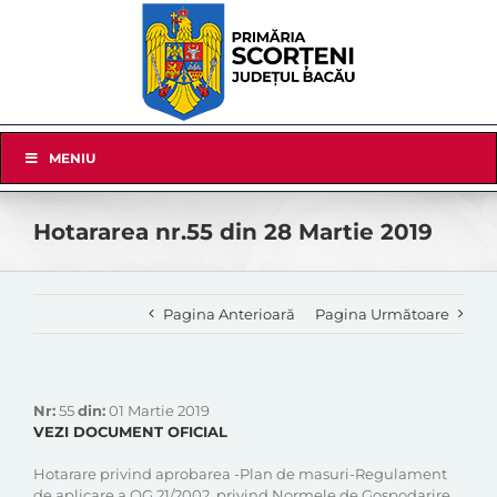
Skip
to
content
Skip
MENIU
Navigation
Hotararea nr.55 din 28 Martie 2019
Pagina Anterioară
Pagina Următoare
Nr:
55
din:
01 Martie 2019
VEZI DOCUMENT OFICIAL
Hotarare privind aprobarea -Plan de masuri-Regulament
de aplicare a OG.21/2002, privind Normele de Gospodarire