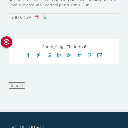
Locala in comuna Scorteni pentru anul 2019
aprilie 8, 2019
|
🔇
Share, Alege Platforma!
Facebook
X
Reddit
LinkedIn
WhatsApp
Tumblr
Pinterest
E-
mail:
DATE DE CONTACT