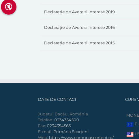
🔇
Declarație de Avere si Interese 2019
Declarație de Avere si Interese 2016
Declarație de Avere si Interese 2015
DATE DE CONTACT
CURS 
Județul Bacău, România
MON
Telefon:
0234354500
E
Fax:
0234354565
E-mail:
Primăria Scorțeni
U
Web:
https://www.comunascorteni.ro/