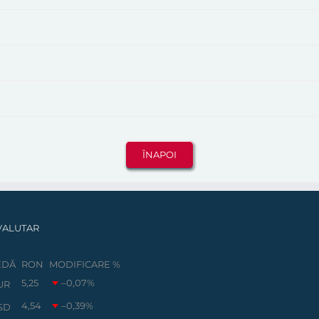
VALUTAR
EDĂ
RON
MODIFICARE %
5,25
–0,07
%
UR
4,54
–0,39
%
SD