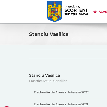
Skip
Skip
to
Navigation
PRIMĂRIA
SCORȚENI
content
ACA
JUDEȚUL BACĂU
Stanciu Vasilica
Stanciu Vasilica
Funcție: Actual Consilier
Declarație de Avere si Interese 2022
Declarație de Avere si Interese 2021