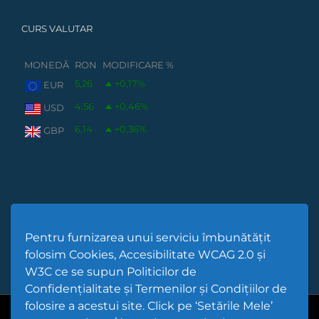
CURS VALUTAR
MONEDĂ
RON
MODIFICARE %
5,26
+0,17
%
EUR
4,56
+0,46
%
USD
6,14
+0,36
%
GBP
Pentru furnizarea unui serviciu îmbunătățit
folosim Cookies, Accesibilitate WCAG 2.0 și
W3C ce se supun Politicilor de
Confidențialitate și Termenilor și Condițiilor de
folosire a acestui site. Click pe ‘Setările Mele’
Cod Județ 4 | Județul Bacău | Tipul UAT - 14 - C - Comună |