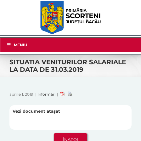
Skip
to
content
Skip
MENIU
Navigation
SITUATIA VENITURILOR SALARIALE
LA DATA DE 31.03.2019
aprilie 1, 2019
|
Informări
|
Vezi document atașat