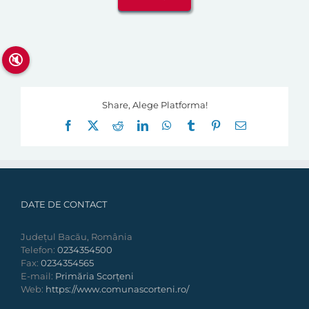
🔇
Share, Alege Platforma!
Facebook
X
Reddit
LinkedIn
WhatsApp
Tumblr
Pinterest
E-
mail:
DATE DE CONTACT
Județul Bacău, România
Telefon:
0234354500
Fax:
0234354565
E-mail:
Primăria Scorțeni
Web:
https://www.comunascorteni.ro/