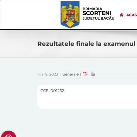
Skip
Skip
to
Navigation
PRIMĂRIA
SCORȚENI
content
ACA
JUDEȚUL BACĂU
Rezultatele finale la examenul
mai 9, 2023
|
Generale
|
CCF_001252