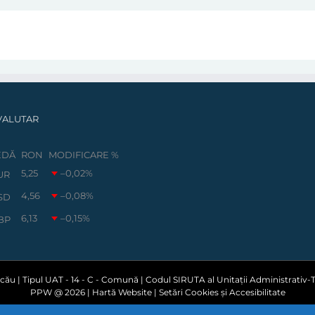
VALUTAR
EDĂ
RON
MODIFICARE %
5,25
–0,02
%
UR
4,56
–0,08
%
SD
6,13
–0,15
%
BP
ău | Tipul UAT - 14 - C - Comună | Codul SIRUTA al Unitații Administrativ-Te
PPW @
2026 |
Hartă Website
|
Setări Cookies și Accesibilitate