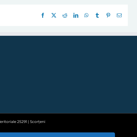
Facebook
X
Reddit
LinkedIn
WhatsApp
Tumblr
Pinterest
E-
mail:
ritoriale 25291 | Scorțeni