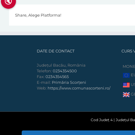
🔇
Share, Alege Platforma!
DATE DE CONTACT
CURS 
Județul Bacău, România
MON
Telefon:
0234354500
E
Fax:
0234354565
E-mail:
Primăria Scorțeni
U
Web:
https://www.comunascorteni.ro/
G
Cod Județ 4 | Județul Bac