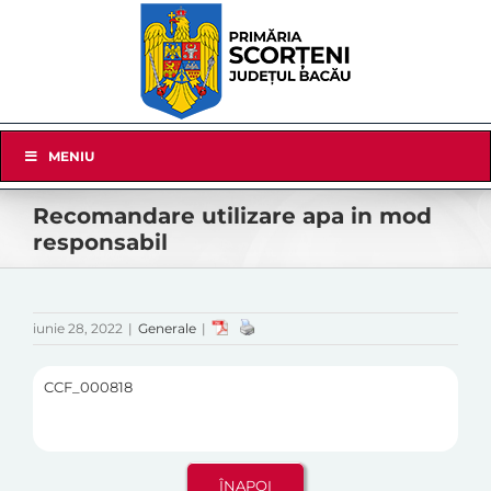
Skip
to
content
Skip
MENIU
Navigation
Recomandare utilizare apa in mod
responsabil
iunie 28, 2022
|
Generale
|
CCF_000818