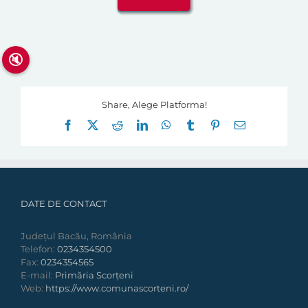
🔇
Share, Alege Platforma!
Facebook
X
Reddit
LinkedIn
WhatsApp
Tumblr
Pinterest
E-
mail:
DATE DE CONTACT
Județul Bacău, România
Telefon:
0234354500
Fax:
0234354565
E-mail:
Primăria Scorțeni
Web:
https://www.comunascorteni.ro/