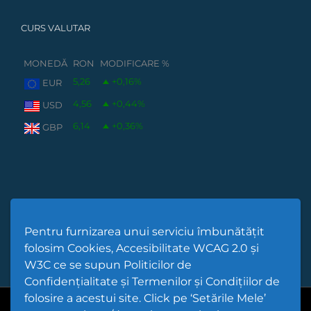
CURS VALUTAR
MONEDĂ
RON
MODIFICARE %
5,26
+0,16
%
EUR
4,56
+0,44
%
USD
6,14
+0,36
%
GBP
Pentru furnizarea unui serviciu îmbunătățit
folosim Cookies, Accesibilitate WCAG 2.0 și
W3C ce se supun Politicilor de
Confidențialitate și Termenilor și Condițiilor de
folosire a acestui site. Click pe ‘Setările Mele’
Cod Județ 4 | Județul Bacău | Tipul UAT - 14 - C - Comună |