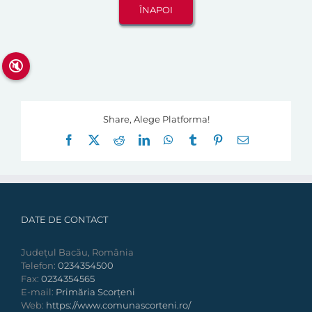
🔇
Share, Alege Platforma!
Facebook
X
Reddit
LinkedIn
WhatsApp
Tumblr
Pinterest
E-
mail:
DATE DE CONTACT
Județul Bacău, România
Telefon:
0234354500
Fax:
0234354565
E-mail:
Primăria Scorțeni
Web:
https://www.comunascorteni.ro/