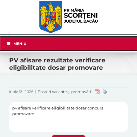
Skip
to
content
Skip
MENIU
Navigation
PV afisare rezultate verificare
eligibilitate dosar promovare
iunie 18, 2026
|
Posturi vacante și promovări
|
pv afisare verificare eligibilitate dosar concurs
promovare