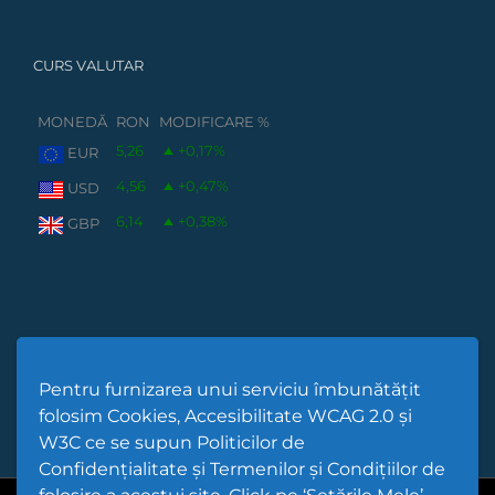
CURS VALUTAR
MONEDĂ
RON
MODIFICARE %
5,26
+0,17
%
EUR
4,56
+0,47
%
USD
6,14
+0,38
%
GBP
Pentru furnizarea unui serviciu îmbunătățit
folosim Cookies, Accesibilitate WCAG 2.0 și
W3C ce se supun Politicilor de
Confidențialitate și Termenilor și Condițiilor de