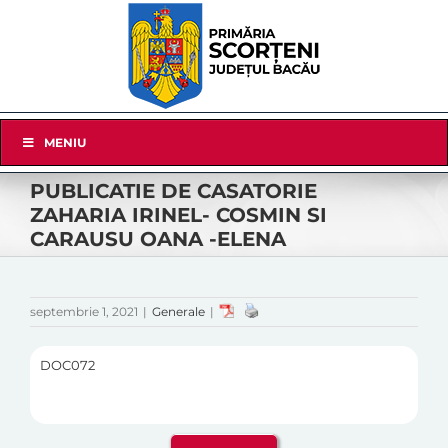
Skip
to
content
Skip
MENIU
Navigation
PUBLICATIE DE CASATORIE
ZAHARIA IRINEL- COSMIN SI
CARAUSU OANA -ELENA
septembrie 1, 2021
|
Generale
|
DOC072