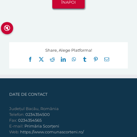
🔇
Share, Alege Platforma!
Facebook
X
Reddit
LinkedIn
WhatsApp
Tumblr
Pinterest
E-
mail:
DATE DE CONTACT
Județul Bacău, România
Telefon:
0234354500
Fax:
0234354565
E-mail:
Primăria Scorțeni
Web:
https://www.comunascorteni.ro/