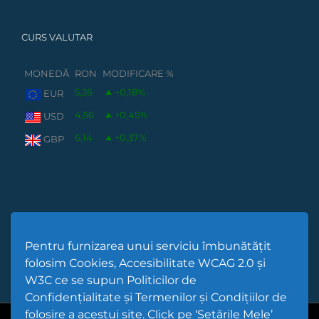
CURS VALUTAR
MONEDĂ
RON
MODIFICARE %
5,26
+0,18
%
EUR
4,56
+0,45
%
USD
6,14
+0,37
%
GBP
Pentru furnizarea unui serviciu îmbunătățit
folosim Cookies, Accesibilitate WCAG 2.0 și
W3C ce se supun Politicilor de
Confidențialitate și Termenilor și Condițiilor de
folosire a acestui site. Click pe ‘Setările Mele’