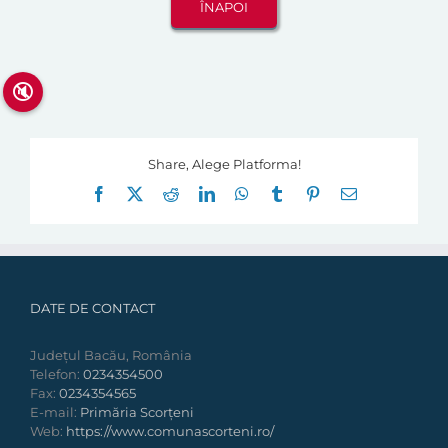
🔇
Share, Alege Platforma!
Facebook
X
Reddit
LinkedIn
WhatsApp
Tumblr
Pinterest
E-
mail:
DATE DE CONTACT
Județul Bacău, România
Telefon:
0234354500
Fax:
0234354565
E-mail:
Primăria Scorțeni
Web:
https://www.comunascorteni.ro/