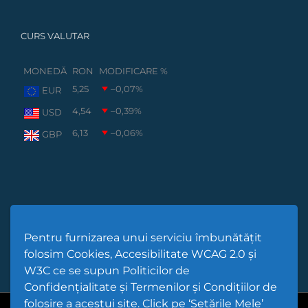
CURS VALUTAR
MONEDĂ
RON
MODIFICARE %
5,25
–0,07
%
EUR
4,54
–0,39
%
USD
6,13
–0,06
%
GBP
Pentru furnizarea unui serviciu îmbunătățit
folosim Cookies, Accesibilitate WCAG 2.0 și
W3C ce se supun Politicilor de
Confidențialitate și Termenilor și Condițiilor de
folosire a acestui site. Click pe ‘Setările Mele’