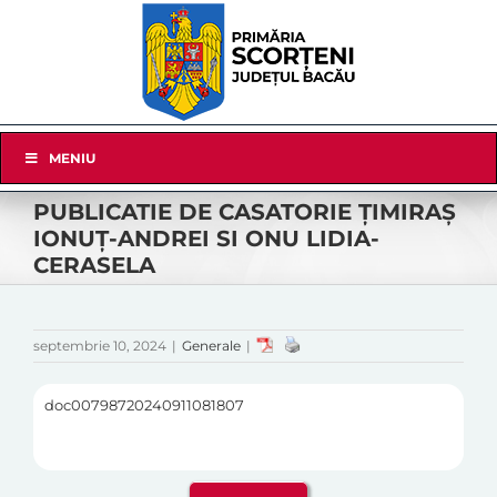
Skip
to
content
Skip
MENIU
Navigation
PUBLICATIE DE CASATORIE ȚIMIRAȘ
IONUȚ-ANDREI SI ONU LIDIA-
CERASELA
septembrie 10, 2024
|
Generale
|
doc00798720240911081807