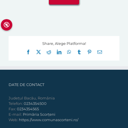
🔇
Share, Alege Platforma!
Facebook
X
Reddit
LinkedIn
WhatsApp
Tumblr
Pinterest
E-
mail:
DATE DE CONTACT
Județul Bacău, România
Telefon:
0234354500
Fax:
0234354565
E-mail:
Primăria Scorțeni
Web:
https://www.comunascorteni.ro/