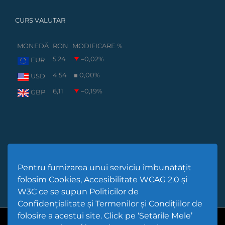
CURS VALUTAR
MONEDĂ
RON
MODIFICARE %
5,24
–0,02
%
EUR
4,54
0,00
%
USD
6,11
–0,19
%
GBP
Pentru furnizarea unui serviciu îmbunătățit
folosim Cookies, Accesibilitate WCAG 2.0 și
W3C ce se supun Politicilor de
Confidențialitate și Termenilor și Condițiilor de
folosire a acestui site. Click pe ‘Setările Mele’
Cod Județ 4 | Județul Bacău | Tipul UAT - 14 - C - Comună |