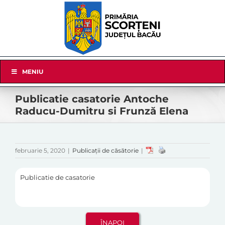
Skip
to
content
Skip
MENIU
Navigation
Publicatie casatorie Antoche
Raducu-Dumitru si Frunză Elena
februarie 5, 2020
|
Publicații de căsătorie
|
Publicatie de casatorie