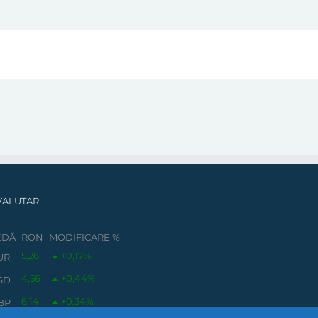
VALUTAR
EDĂ
RON
MODIFICARE %
5,26
+0,17
%
UR
4,56
+0,44
%
SD
6,14
+0,34
%
BP