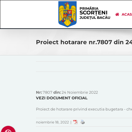
Skip
Skip
to
Navigation
PRIMĂRIA
SCORȚENI
content
ACA
JUDEȚUL BACĂU
Proiect hotarare nr.7807 din 
Nr:
7807
din:
24 Noiembrie 2022
VEZI DOCUMENT OFICIAL
Proiect de hotarare privind executia bugetara - chel
noiembrie 18, 2022
|