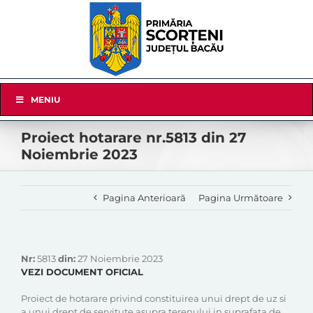
Skip
to
content
Skip
MENIU
Navigation
Proiect hotarare nr.5813 din 27
Noiembrie 2023
Pagina Anterioară
Pagina Următoare
Nr:
5813
din:
27 Noiembrie 2023
VEZI DOCUMENT OFICIAL
Proiect de hotarare privind constituirea unui drept de uz si
a unui drept de servitute asupra terenului in suprafata de