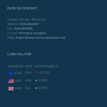
DATE DE CONTACT
Județul Bacău, România
Telefon:
0234354500
Fax:
0234354565
E-mail:
Primăria Scorțeni
Web:
https://www.comunascorteni.ro/
CURS VALUTAR
MONEDĂ
RON
MODIFICARE %
5,24
–0,02
%
EUR
4,54
0,00
%
USD
6,12
0,00
%
GBP