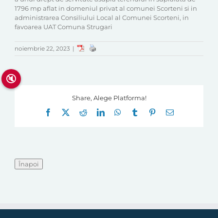
1796 mp aflat in domeniul privat al comunei Scorteni si in
administrarea Consiliului Local al Comunei Scorteni, in
favoarea UAT Comuna Strugari
noiembrie 22, 2023
|
🔇
Share, Alege Platforma!
Facebook
X
Reddit
LinkedIn
WhatsApp
Tumblr
Pinterest
E-
mail: