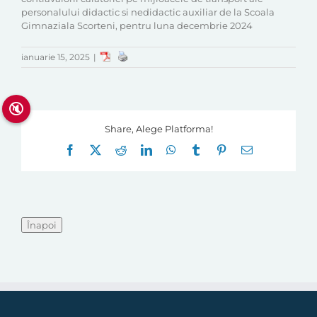
personalului didactic si nedidactic auxiliar de la Scoala
Gimnaziala Scorteni, pentru luna decembrie 2024
ianuarie 15, 2025
|
🔇
Share, Alege Platforma!
Facebook
X
Reddit
LinkedIn
WhatsApp
Tumblr
Pinterest
E-
mail: