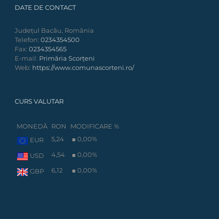
DATE DE CONTACT
Județul Bacău, România
Telefon:
0234354500
Fax:
0234354565
E-mail:
Primăria Scorțeni
Web:
https://www.comunascorteni.ro/
CURS VALUTAR
MONEDĂ
RON
MODIFICARE %
5,24
0,00
%
EUR
4,54
0,00
%
USD
6,12
0,00
%
GBP