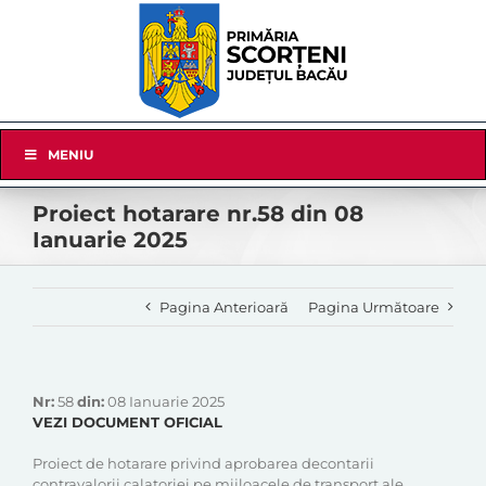
Skip
to
content
Skip
MENIU
Navigation
Proiect hotarare nr.58 din 08
Ianuarie 2025
Pagina Anterioară
Pagina Următoare
Nr:
58
din:
08 Ianuarie 2025
VEZI DOCUMENT OFICIAL
Proiect de hotarare privind aprobarea decontarii
contravalorii calatoriei pe mijloacele de transport ale