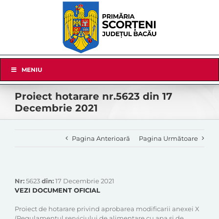
Skip
to
content
Skip
MENIU
Navigation
Proiect hotarare nr.5623 din 17
Decembrie 2021
Pagina Anterioară
Pagina Următoare
Nr:
5623
din:
17 Decembrie 2021
VEZI DOCUMENT OFICIAL
Proiect de hotarare privind aprobarea modificarii anexei X
(Regulamentul serviciului de alimentare cu apa si de