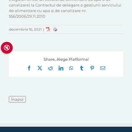
canalizare) la Contractul de delegare a gestiunii serviciului
de alimentare cu apa si de canalizare nr.
556/2006/29.11.2010
decembrie 16, 2021
|
🔇
Share, Alege Platforma!
Facebook
X
Reddit
LinkedIn
WhatsApp
Tumblr
Pinterest
E-
mail: