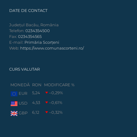
DATE DE CONTACT
Județul Bacău, România
Telefon:
0234354500
Fax:
0234354565
E-mail:
Primăria Scorțeni
Web:
https://www.comunascorteni.ro/
CURS VALUTAR
MONEDĂ
RON
MODIFICARE %
5,24
–0,29
%
EUR
4,53
–0,61
%
USD
6,12
–0,32
%
GBP