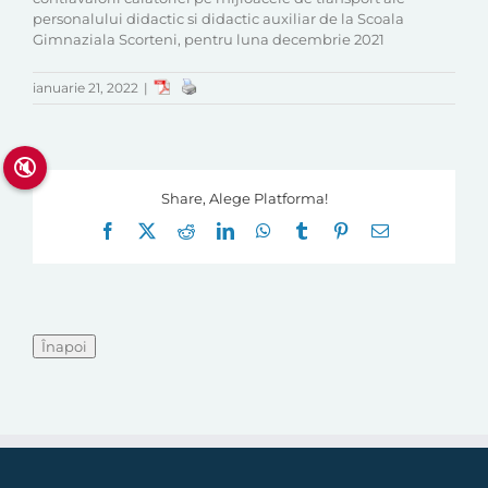
personalului didactic si didactic auxiliar de la Scoala
Gimnaziala Scorteni, pentru luna decembrie 2021
ianuarie 21, 2022
|
🔇
Share, Alege Platforma!
Facebook
X
Reddit
LinkedIn
WhatsApp
Tumblr
Pinterest
E-
mail: