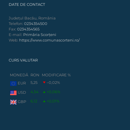
DATE DE CONTACT
Județul Bacău, România
Telefon:
0234354500
Fax:
0234354565
E-mail:
Primăria Scorțeni
Web:
https://www.comunascorteni.ro/
CURS VALUTAR
MONEDĂ
RON
MODIFICARE %
5,25
–0,02
%
EUR
4,54
+0,06
%
USD
6,12
+0,01
%
GBP