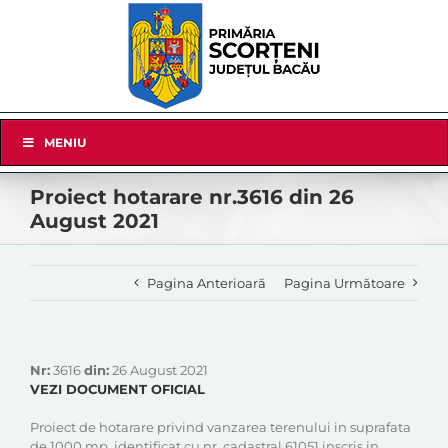
Skip
to
content
Skip
MENIU
Navigation
Proiect hotarare nr.3616 din 26
August 2021
Pagina Anterioară
Pagina Următoare
Nr:
3616
din:
26 August 2021
VEZI DOCUMENT OFICIAL
Proiect de hotarare privind vanzarea terenului in suprafata
de 1000 mp, identificat cu nr. cadastral 61051 inscris in