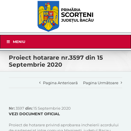
Skip
to
content
Skip
MENIU
Navigation
Proiect hotarare nr.3597 din 15
Septembrie 2020
Pagina Anterioară
Pagina Următoare
Nr:
3597
din:
15 Septembrie 2020
VEZI DOCUMENT OFICIAL
Proiect de hotarare privind aprobarea incheierii acordului
de parteneriat intre comuna Magiresti, judetul Bacau,