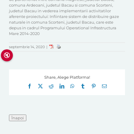
comuna Ardeoani, judetul Bacau si comuna Scorteni,
judetul Bacau in vederea implementarii activitatilor
aferente proiectului: Infiintare sistem de distribuire gaze
naturale in comuna Scorteni, judetul Bacau, care este
depus in cadrul Programului Operational Infrastructura
Mare 2014-2020
septembrie 14, 2020
|
🔇
Share, Alege Platforma!
Facebook
X
Reddit
LinkedIn
WhatsApp
Tumblr
Pinterest
E-
mail: