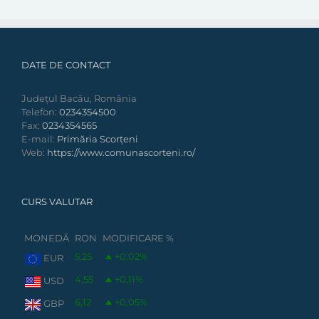
DATE DE CONTACT
Județul Bacău, România
Telefon:
0234354500
Fax:
0234354565
E-mail:
Primăria Scorțeni
Web:
https://www.comunascorteni.ro/
CURS VALUTAR
MONEDĂ
RON
MODIFICARE %
5,25
+0,02
%
EUR
4,55
+0,11
%
USD
6,12
+0,05
%
GBP