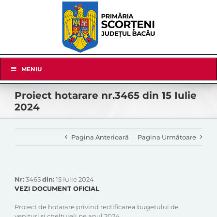
Skip
to
content
Skip
MENIU
Navigation
Proiect hotarare nr.3465 din 15 Iulie
2024
Pagina Anterioară
Pagina Următoare
Nr:
3465
din:
15 Iulie 2024
VEZI DOCUMENT OFICIAL
Proiect de hotarare privind rectificarea bugetului de
venituri și cheltuieli pe anul 2024