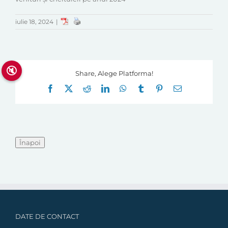
iulie 18, 2024
|
🔇
Share, Alege Platforma!
Facebook
X
Reddit
LinkedIn
WhatsApp
Tumblr
Pinterest
E-
mail:
DATE DE CONTACT