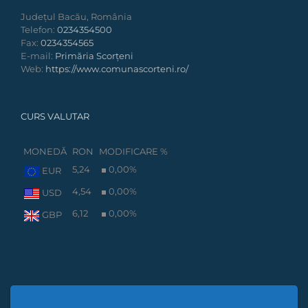
Județul Bacău, România
Telefon:
0234354500
Fax:
0234354565
E-mail:
Primăria Scorțeni
Web:
https://www.comunascorteni.ro/
CURS VALUTAR
MONEDĂ
RON
MODIFICARE %
5,24
0,00
%
EUR
4,54
0,00
%
USD
6,12
0,00
%
GBP