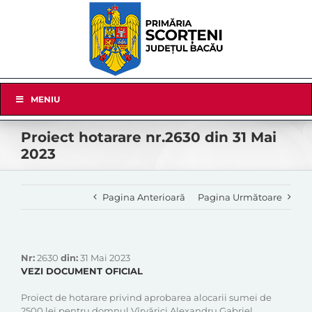
Skip
to
content
Skip
MENIU
Navigation
Proiect hotarare nr.2630 din 31 Mai
2023
Pagina Anterioară
Pagina Următoare
Nr:
2630
din:
31 Mai 2023
VEZI DOCUMENT OFICIAL
Proiect de hotarare privind aprobarea alocarii sumei de
2500 lei pentru domnul Vîrvărici Alexandru Gabriel