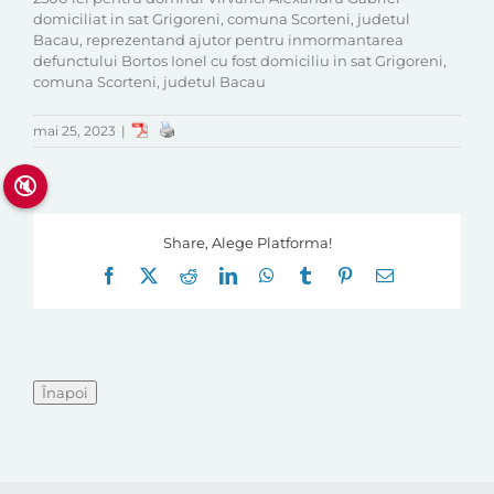
domiciliat in sat Grigoreni, comuna Scorteni, judetul
Bacau, reprezentand ajutor pentru inmormantarea
defunctului Bortos Ionel cu fost domiciliu in sat Grigoreni,
comuna Scorteni, judetul Bacau
mai 25, 2023
|
🔇
Share, Alege Platforma!
Facebook
X
Reddit
LinkedIn
WhatsApp
Tumblr
Pinterest
E-
mail: