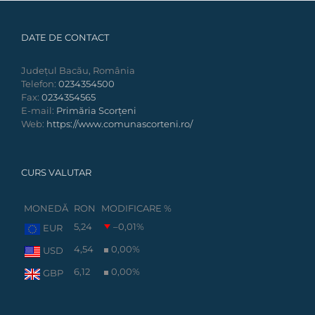
DATE DE CONTACT
Județul Bacău, România
Telefon:
0234354500
Fax:
0234354565
E-mail:
Primăria Scorțeni
Web:
https://www.comunascorteni.ro/
CURS VALUTAR
MONEDĂ
RON
MODIFICARE %
5,24
–0,01
%
EUR
4,54
0,00
%
USD
6,12
0,00
%
GBP