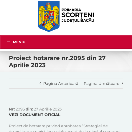
Skip
to
content
Skip
MENIU
Navigation
Proiect hotarare nr.2095 din 27
Aprilie 2023
Pagina Anterioară
Pagina Următoare
Nr:
2095
din:
27 Aprilie 2023
VEZI DOCUMENT OFICIAL
Proiect de hotarare privind aprobarea “Strategiei de
dezvoltare a serviciilor sociale acordate la nivelul comunei