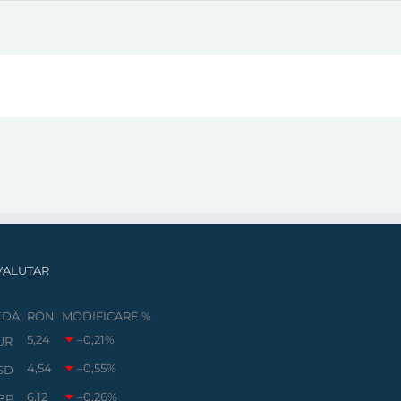
VALUTAR
EDĂ
RON
MODIFICARE %
5,24
–0,21
%
UR
4,54
–0,55
%
SD
6,12
–0,26
%
BP