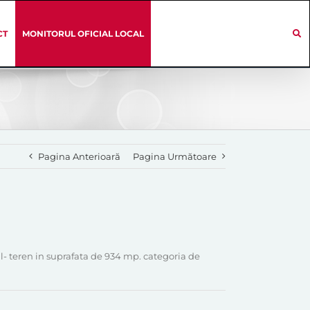
CT
MONITORUL OFICIAL LOCAL
Pagina Anterioară
Pagina Următoare
l- teren in suprafata de 934 mp. categoria de