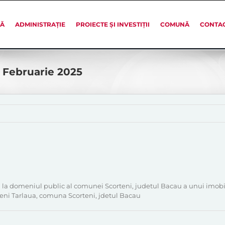
SĂ
ADMINISTRAȚIE
PROIECTE ȘI INVESTIȚII
COMUNĂ
CONTA
0 Februarie 2025
i la domeniul public al comunei Scorteni, judetul Bacau a unui imobi
oreni Tarlaua, comuna Scorteni, jdetul Bacau