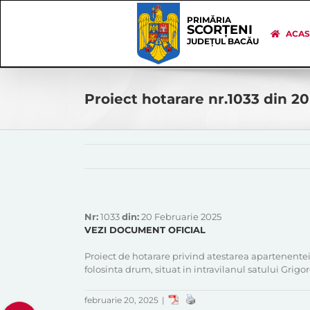
Skip
Skip
to
Navigation
PRIMĂRIA
SCORȚENI
content
ACA
JUDEȚUL BACĂU
Proiect hotarare nr.1033 din 2
Nr:
1033
din:
20 Februarie 2025
VEZI DOCUMENT OFICIAL
Proiect de hotarare privind atestarea apartenente
folosinta drum, situat in intravilanul satului Grig
februarie 20, 2025
|