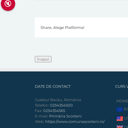
🔇
Share, Alege Platforma!
DATE DE CONTACT
CURS 
Județul Bacău, România
MON
Telefon:
0234354500
E
Fax:
0234354565
E-mail:
Primăria Scorțeni
U
Web:
https://www.comunascorteni.ro/
G