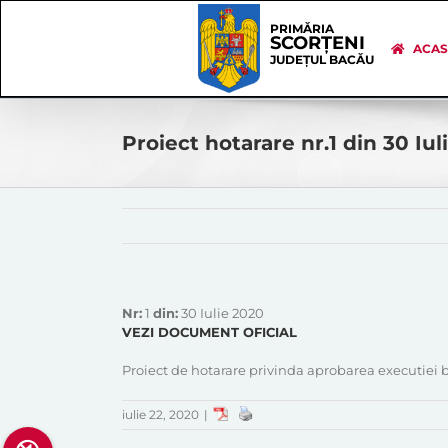
Skip
Skip
to
Navigation
PRIMĂRIA
SCORȚENI
content
ACA
JUDEȚUL BACĂU
Proiect hotarare nr.1 din 30 Iul
Nr:
1
din:
30 Iulie 2020
VEZI DOCUMENT OFICIAL
Proiect de hotarare privinda aprobarea executiei b
iulie 22, 2020
|