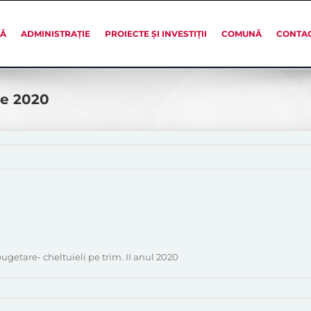
SĂ
ADMINISTRAȚIE
PROIECTE ȘI INVESTIȚII
COMUNĂ
CONTA
ie 2020
ugetare- cheltuieli pe trim. II anul 2020