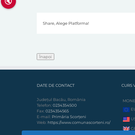
🔇
Share, Alege Platforma!
DATE DE CONTACT
CURS 
Județul Bacău, România
MON
Telefon:
0234354500
E
Fax:
0234354565
E-mail:
Primăria Scorțeni
U
Web:
https://www.comunascorteni.ro/
G