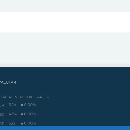
VALUTAR
EDĂ
RON
MODIFICARE %
5,24
0,00
%
UR
4,54
0,00
%
SD
6,12
0,00
%
BP