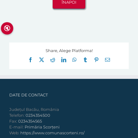
🔇
Share, Alege Platforma!
Facebook
X
Reddit
LinkedIn
WhatsApp
Tumblr
Pinterest
E-
mail:
DATE DE CONTACT
Județul Bacău, România
Telefon:
0234354500
Fax:
0234354565
E-mail:
Primăria Scorțeni
Web:
https://www.comunascorteni.ro/