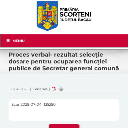
Skip
to
content
Skip
MENIU
Navigation
Proces verbal- rezultat selecție
dosare pentru ocuparea funcției
publice de Secretar general comună
iulie 4, 2025
|
Generale
|
Scan2025-07-04_125250