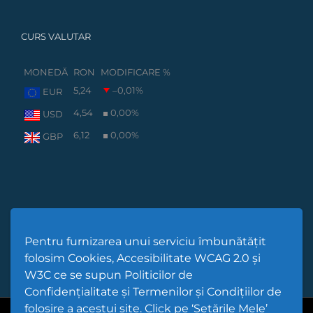
CURS VALUTAR
MONEDĂ
RON
MODIFICARE %
5,24
–0,01
%
EUR
4,54
0,00
%
USD
6,12
0,00
%
GBP
Pentru furnizarea unui serviciu îmbunătățit
folosim Cookies, Accesibilitate WCAG 2.0 și
W3C ce se supun Politicilor de
Confidențialitate și Termenilor și Condițiilor de
folosire a acestui site. Click pe ‘Setările Mele’