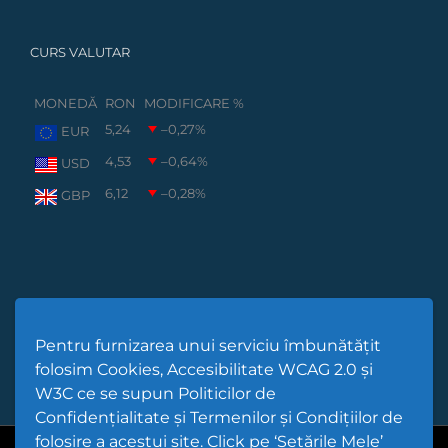
CURS VALUTAR
MONEDĂ
RON
MODIFICARE %
5,24
–0,27
%
EUR
4,53
–0,64
%
USD
6,12
–0,28
%
GBP
Pentru furnizarea unui serviciu îmbunătățit
folosim Cookies, Accesibilitate WCAG 2.0 și
W3C ce se supun Politicilor de
Confidențialitate și Termenilor și Condițiilor de
folosire a acestui site. Click pe ‘Setările Mele’