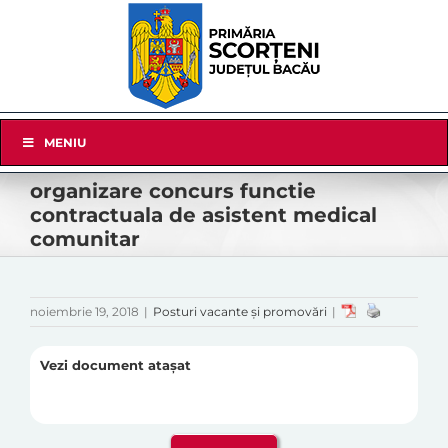
Skip
to
content
Skip
MENIU
Navigation
organizare concurs functie
contractuala de asistent medical
comunitar
noiembrie 19, 2018
|
Posturi vacante și promovări
|
Vezi document atașat