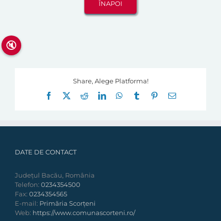
🔇
Share, Alege Platforma!
Facebook
X
Reddit
LinkedIn
WhatsApp
Tumblr
Pinterest
E-
mail:
DATE DE CONTACT
Județul Bacău, România
Telefon:
0234354500
Fax:
0234354565
E-mail:
Primăria Scorțeni
Web:
https://www.comunascorteni.ro/