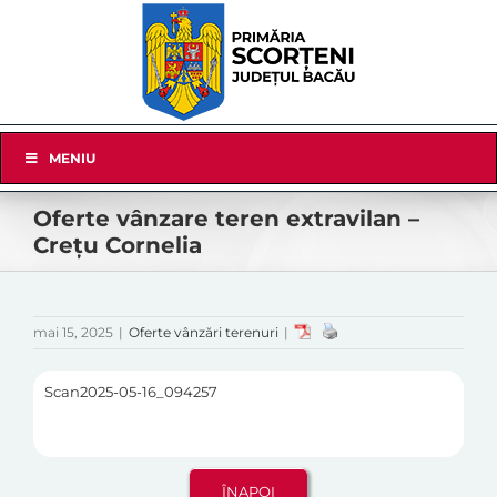
Skip
to
content
Skip
MENIU
Navigation
Oferte vânzare teren extravilan –
Crețu Cornelia
mai 15, 2025
|
Oferte vânzări terenuri
|
Scan2025-05-16_094257