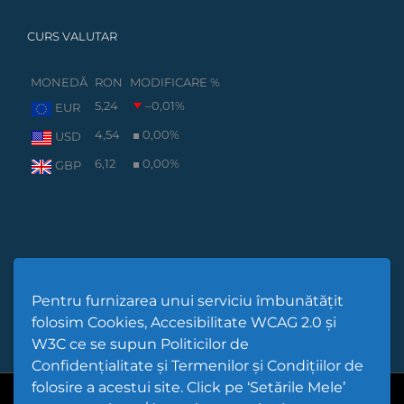
CURS VALUTAR
MONEDĂ
RON
MODIFICARE %
5,24
–0,01
%
EUR
4,54
0,00
%
USD
6,12
0,00
%
GBP
Pentru furnizarea unui serviciu îmbunătățit
folosim Cookies, Accesibilitate WCAG 2.0 și
W3C ce se supun Politicilor de
Confidențialitate și Termenilor și Condițiilor de
folosire a acestui site. Click pe ‘Setările Mele’
Cod Județ 4 | Județul Bacău | Tipul UAT - 14 - C - Comună |