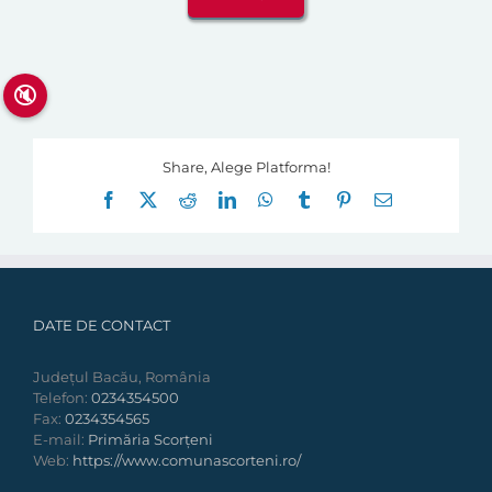
🔇
Share, Alege Platforma!
Facebook
X
Reddit
LinkedIn
WhatsApp
Tumblr
Pinterest
E-
mail:
DATE DE CONTACT
Județul Bacău, România
Telefon:
0234354500
Fax:
0234354565
E-mail:
Primăria Scorțeni
Web:
https://www.comunascorteni.ro/