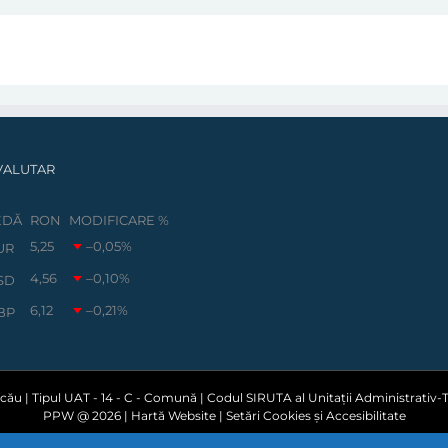
VALUTAR
EDĂ
RON
MODIFICARE %
5,25
–0,05
%
UR
4,56
–0,10
%
SD
6,12
–0,21
%
BP
ău | Tipul UAT - 14 - C - Comună | Codul SIRUTA al Unitații Administrativ-Te
PPW @
2026 |
Hartă Website
|
Setări Cookies și Accesibilitate