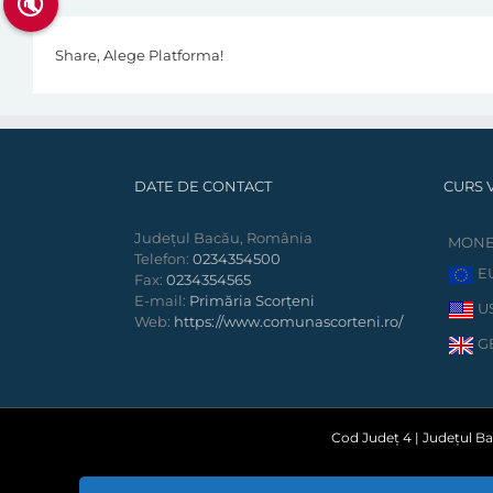
🔇
Share, Alege Platforma!
DATE DE CONTACT
CURS 
Județul Bacău, România
MON
Telefon:
0234354500
E
Fax:
0234354565
E-mail:
Primăria Scorțeni
U
Web:
https://www.comunascorteni.ro/
G
Cod Județ 4 | Județul Bac