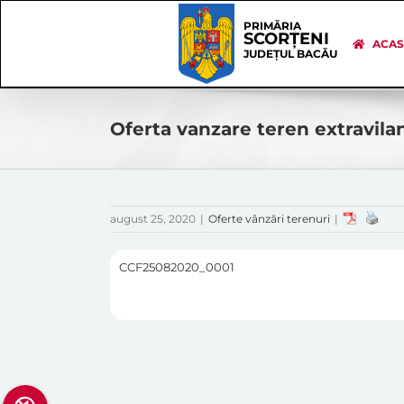
Skip
Skip
to
Navigation
PRIMĂRIA
SCORȚENI
content
ACA
JUDEȚUL BACĂU
Oferta vanzare teren extravil
august 25, 2020
|
Oferte vânzări terenuri
|
CCF25082020_0001