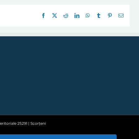
Facebook
X
Reddit
LinkedIn
WhatsApp
Tumblr
Pinterest
E-
mail:
ritoriale 25291 | Scorțeni