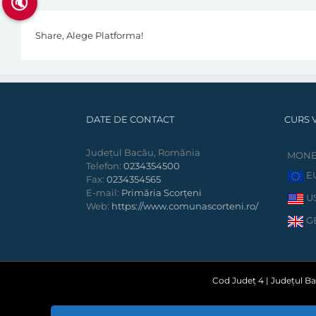
🔇
Share, Alege Platforma!
DATE DE CONTACT
CURS 
Județul Bacău, România
MON
Telefon:
0234354500
E
Fax:
0234354565
E-mail:
Primăria Scorțeni
U
Web:
https://www.comunascorteni.ro/
G
Cod Județ 4 | Județul Bac