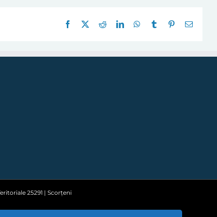
Facebook
X
Reddit
LinkedIn
WhatsApp
Tumblr
Pinterest
E-
mail:
ritoriale 25291 | Scorțeni