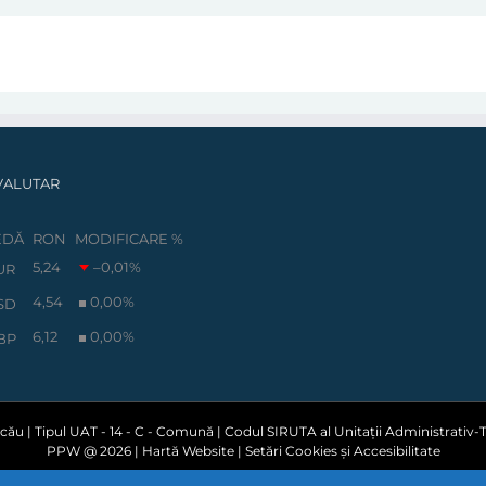
VALUTAR
EDĂ
RON
MODIFICARE %
5,24
–0,01
%
UR
4,54
0,00
%
SD
6,12
0,00
%
BP
ău | Tipul UAT - 14 - C - Comună | Codul SIRUTA al Unitații Administrativ-Te
PPW @
2026 |
Hartă Website
|
Setări Cookies și Accesibilitate