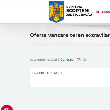
Skip
Skip
to
Navigation
PRIMĂRIA
SCORȚENI
content
ACA
JUDEȚUL BACĂU
Oferta vanzare teren extravilan
octombrie 19, 2021
|
Generale
|
CCF19102021_0001