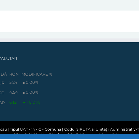
VALUTAR
EDĂ
RON
MODIFICARE %
5,24
0,00
%
UR
4,54
0,00
%
SD
6,12
+0,01
%
BP
ău | Tipul UAT - 14 - C - Comună | Codul SIRUTA al Unitații Administrativ-Te
PPW @
2026 |
Hartă Website
|
Setări Cookies și Accesibilitate