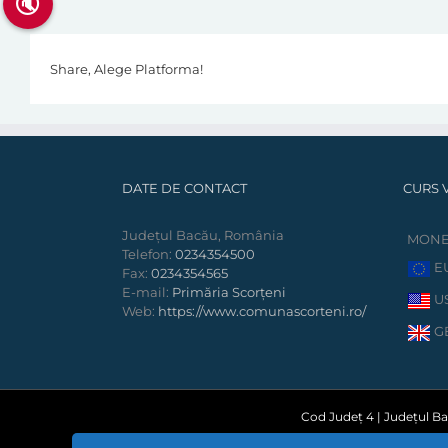
🔇
Share, Alege Platforma!
DATE DE CONTACT
CURS 
Județul Bacău, România
MON
Telefon:
0234354500
E
Fax:
0234354565
E-mail:
Primăria Scorțeni
U
Web:
https://www.comunascorteni.ro/
G
Cod Județ 4 | Județul Bac