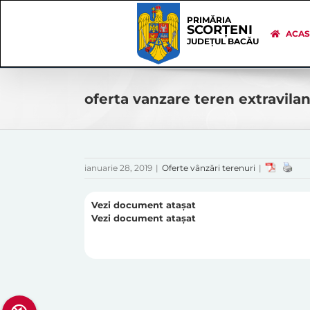
Skip
Skip
to
Navigation
PRIMĂRIA
SCORȚENI
content
ACA
JUDEȚUL BACĂU
oferta vanzare teren extravilan
ianuarie 28, 2019
|
Oferte vânzări terenuri
|
Vezi document atașat
Vezi document atașat