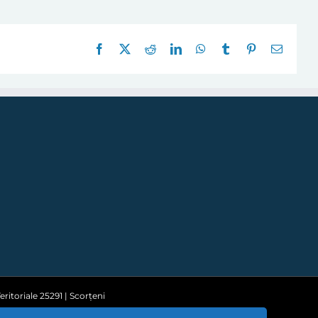
Facebook
X
Reddit
LinkedIn
WhatsApp
Tumblr
Pinterest
E-
mail:
ritoriale 25291 | Scorțeni