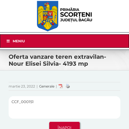
Skip
to
content
Skip
MENIU
Navigation
Oferta vanzare teren extravilan-
Nour Elisei Silvia- 4193 mp
martie 23, 2022
|
Generale
|
CCF_000151