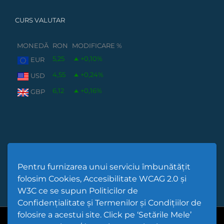
CURS VALUTAR
MONEDĂ
RON
MODIFICARE %
5,25
+0,10
%
EUR
4,55
+0,24
%
USD
6,12
+0,16
%
GBP
Pentru furnizarea unui serviciu îmbunătățit
folosim Cookies, Accesibilitate WCAG 2.0 și
W3C ce se supun Politicilor de
Confidențialitate și Termenilor și Condițiilor de
folosire a acestui site. Click pe ‘Setările Mele’
Cod Județ 4 | Județul Bacău | Tipul UAT - 14 - C - Comună |