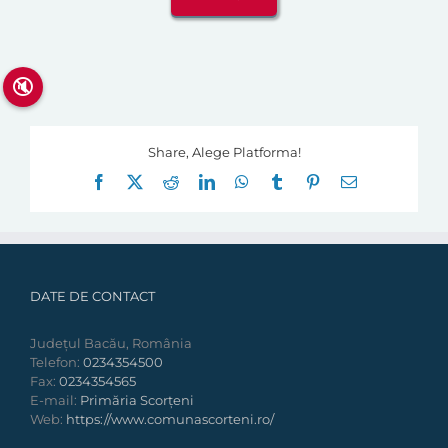
🔇
Share, Alege Platforma!
Facebook
X
Reddit
LinkedIn
WhatsApp
Tumblr
Pinterest
E-
mail:
DATE DE CONTACT
Județul Bacău, România
Telefon:
0234354500
Fax:
0234354565
E-mail:
Primăria Scorțeni
Web:
https://www.comunascorteni.ro/