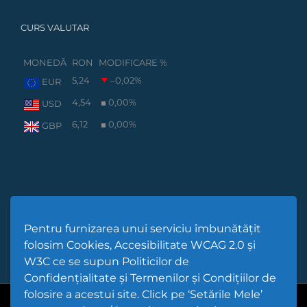
CURS VALUTAR
MONEDĂ
RON
MODIFICARE %
5,24
–0,02
%
EUR
4,54
0,00
%
USD
6,12
0,00
%
GBP
Pentru furnizarea unui serviciu îmbunătățit
folosim Cookies, Accesibilitate WCAG 2.0 și
W3C ce se supun Politicilor de
Confidențialitate și Termenilor și Condițiilor de
folosire a acestui site. Click pe ‘Setările Mele’
Cod Județ 4 | Județul Bacău | Tipul UAT - 14 - C - Comună |