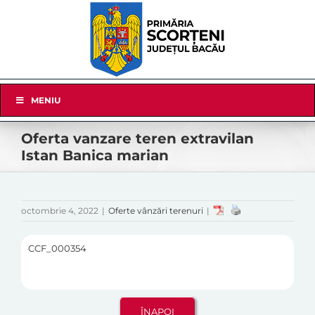
Skip
to
content
Skip
MENIU
Navigation
Oferta vanzare teren extravilan
Istan Banica marian
octombrie 4, 2022
|
Oferte vânzări terenuri
|
CCF_000354