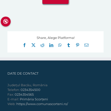
🔇
Share, Alege Platforma!
Facebook
X
Reddit
LinkedIn
WhatsApp
Tumblr
Pinterest
E-
mail:
DATE DE CONTACT
Județul Bacău, România
Telefon:
0234354500
Fax:
0234354565
E-mail:
Primăria Scorțeni
Web:
https://www.comunascorteni.ro/