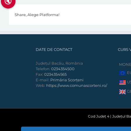
🔇
Share, Alege Platforma!
DATE DE CONTACT
CURS 
Județul Bacău, România
MON
Telefon:
0234354500
E
Fax:
0234354565
E-mail:
Primăria Scorțeni
U
Web:
https://www.comunascorteni.ro/
G
Cod Județ 4 | Județul Bac