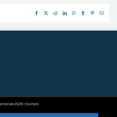
Facebook
X
Reddit
LinkedIn
WhatsApp
Tumblr
Pinterest
E-
mail:
ritoriale 25291 | Scorțeni