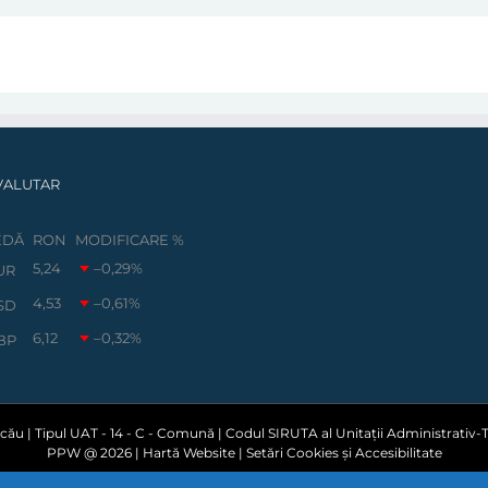
VALUTAR
EDĂ
RON
MODIFICARE %
5,24
–0,29
%
UR
4,53
–0,61
%
SD
6,12
–0,32
%
BP
ău | Tipul UAT - 14 - C - Comună | Codul SIRUTA al Unitații Administrativ-Te
PPW @
2026 |
Hartă Website
|
Setări Cookies și Accesibilitate