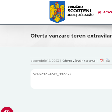
Skip
Skip
to
Navigation
PRIMĂRIA
SCORȚENI
content
ACA
JUDEȚUL BACĂU
Oferta vanzare teren extravil
decembrie 12, 2023
|
Oferte vânzări terenuri
|
Scan2023-12-12_092758