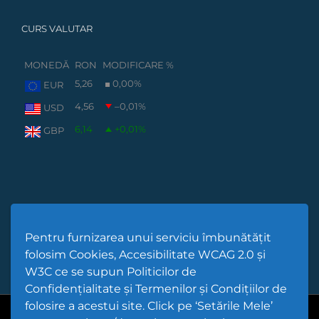
CURS VALUTAR
MONEDĂ
RON
MODIFICARE %
5,26
0,00
%
EUR
4,56
–0,01
%
USD
6,14
+0,01
%
GBP
Pentru furnizarea unui serviciu îmbunătățit
folosim Cookies, Accesibilitate WCAG 2.0 și
W3C ce se supun Politicilor de
Confidențialitate și Termenilor și Condițiilor de
folosire a acestui site. Click pe ‘Setările Mele’
Cod Județ 4 | Județul Bacău | Tipul UAT - 14 - C - Comună |