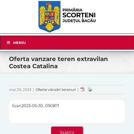
Skip
to
content
Skip
MENIU
Navigation
Oferta vanzare teren extravilan
Costea Catalina
mai 29, 2023
|
Oferte vânzări terenuri
|
Scan2023-05-30_090817