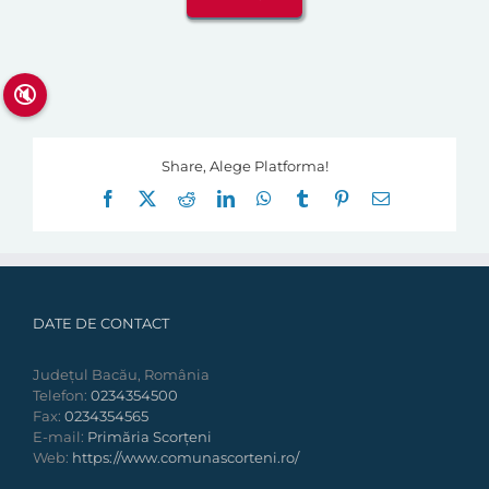
🔇
Share, Alege Platforma!
Facebook
X
Reddit
LinkedIn
WhatsApp
Tumblr
Pinterest
E-
mail:
DATE DE CONTACT
Județul Bacău, România
Telefon:
0234354500
Fax:
0234354565
E-mail:
Primăria Scorțeni
Web:
https://www.comunascorteni.ro/