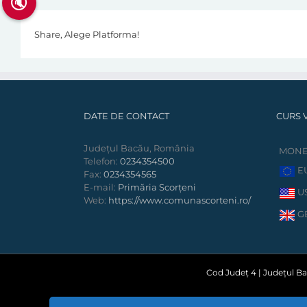
🔇
Share, Alege Platforma!
DATE DE CONTACT
CURS 
Județul Bacău, România
MON
Telefon:
0234354500
E
Fax:
0234354565
E-mail:
Primăria Scorțeni
U
Web:
https://www.comunascorteni.ro/
G
Cod Județ 4 | Județul Bac