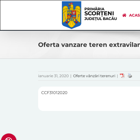
Skip
Skip
to
Navigation
PRIMĂRIA
SCORȚENI
content
ACA
JUDEȚUL BACĂU
Oferta vanzare teren extravilan
ianuarie 31, 2020
|
Oferte vânzări terenuri
|
CCF31012020