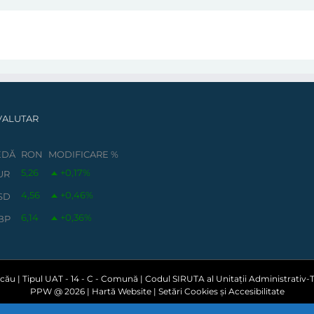
VALUTAR
EDĂ
RON
MODIFICARE %
5,26
+0,17
%
UR
4,56
+0,46
%
SD
6,14
+0,36
%
BP
ău | Tipul UAT - 14 - C - Comună | Codul SIRUTA al Unitații Administrativ-Te
PPW @
2026 |
Hartă Website
|
Setări Cookies și Accesibilitate