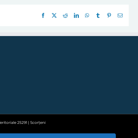
Facebook
X
Reddit
LinkedIn
WhatsApp
Tumblr
Pinterest
E-
mail:
ritoriale 25291 | Scorțeni