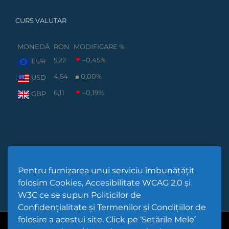
CURS VALUTAR
MONEDĂ
RON
MODIFICARE %
5,22
–0,45
%
EUR
4,54
0,00
%
USD
6,11
–0,19
%
GBP
Pentru furnizarea unui serviciu îmbunătățit
folosim Cookies, Accesibilitate WCAG 2.0 și
W3C ce se supun Politicilor de
Confidențialitate și Termenilor și Condițiilor de
folosire a acestui site. Click pe ‘Setările Mele’
Cod Județ 4 | Județul Bacău | Tipul UAT - 14 - C - Comună |