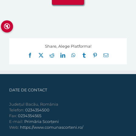
🔇
Share, Alege Platforma!
Facebook
X
Reddit
LinkedIn
WhatsApp
Tumblr
Pinterest
E-
mail:
DATE DE CONTACT
Județul Bacău, România
Telefon:
0234354500
Fax:
0234354565
E-mail:
Primăria Scorțeni
Web:
https://www.comunascorteni.ro/