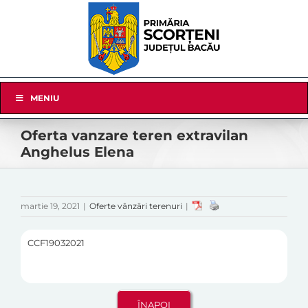
Skip
to
content
Skip
MENIU
Navigation
Oferta vanzare teren extravilan
Anghelus Elena
martie 19, 2021
|
Oferte vânzări terenuri
|
CCF19032021