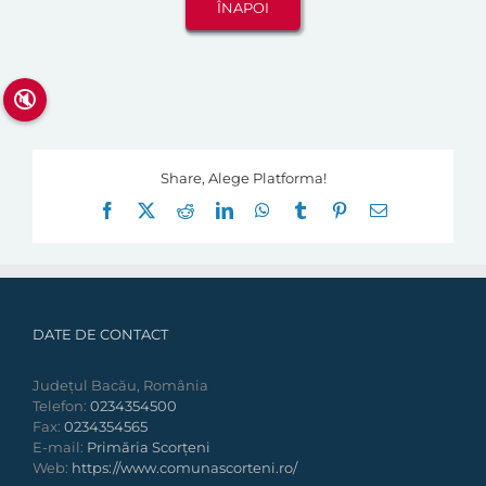
🔇
Share, Alege Platforma!
Facebook
X
Reddit
LinkedIn
WhatsApp
Tumblr
Pinterest
E-
mail:
DATE DE CONTACT
Județul Bacău, România
Telefon:
0234354500
Fax:
0234354565
E-mail:
Primăria Scorțeni
Web:
https://www.comunascorteni.ro/