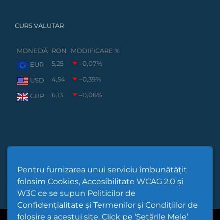
CURS VALUTAR
MONEDĂ
RON
MODIFICARE %
5,25
–0,07
%
EUR
4,54
–0,39
%
USD
6,13
–0,06
%
GBP
Pentru furnizarea unui serviciu îmbunătățit
folosim Cookies, Accesibilitate WCAG 2.0 și
W3C ce se supun Politicilor de
Confidențialitate și Termenilor și Condițiilor de
folosire a acestui site. Click pe ‘Setările Mele’