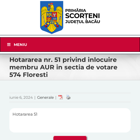
Skip
to
content
Skip
MENIU
Navigation
Hotararea nr. 51 privind inlocuire
membru AUR in sectia de votare
574 Floresti
iunie 6, 2024
|
Generale
|
Hotararea 51