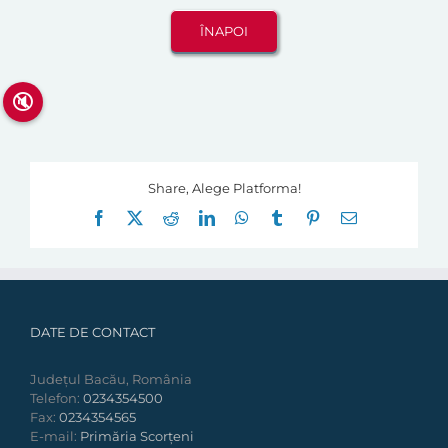
🔇
Share, Alege Platforma!
Facebook
X
Reddit
LinkedIn
WhatsApp
Tumblr
Pinterest
E-
mail:
DATE DE CONTACT
Județul Bacău, România
Telefon:
0234354500
Fax:
0234354565
E-mail:
Primăria Scorțeni