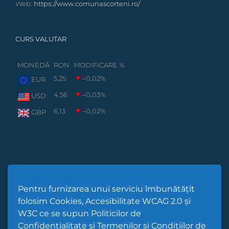
Web:
https://www.comunascorteni.ro/
CURS VALUTAR
MONEDĂ
RON
MODIFICARE %
5,25
–0,02
%
EUR
4,56
–0,03
%
USD
6,13
–0,02
%
GBP
Pentru furnizarea unui serviciu îmbunătățit
folosim Cookies, Accesibilitate WCAG 2.0 și
W3C ce se supun Politicilor de
Confidențialitate și Termenilor și Condițiilor de