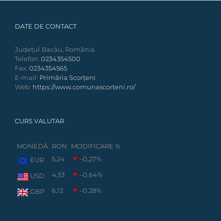
DATE DE CONTACT
Județul Bacău, România
Telefon:
0234354500
Fax:
0234354565
E-mail:
Primăria Scorțeni
Web:
https://www.comunascorteni.ro/
CURS VALUTAR
MONEDĂ
RON
MODIFICARE %
5,24
–0,27
%
EUR
4,53
–0,64
%
USD
6,12
–0,28
%
GBP