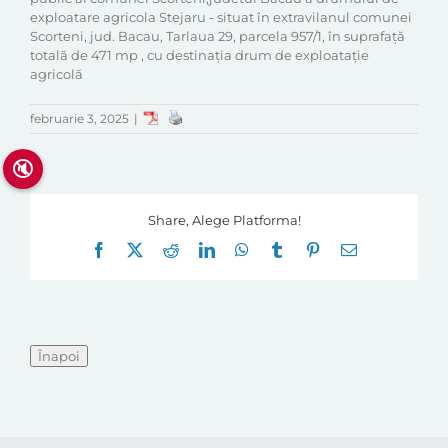
exploatare agricola Stejaru - situat în extravilanul comunei
Scorteni, jud. Bacau, Tarlaua 29, parcela 957/1, în suprafață
totală de 471 mp , cu destinația drum de exploatație
agricolă
februarie 3, 2025
|
🔇
Share, Alege Platforma!
Facebook
X
Reddit
LinkedIn
WhatsApp
Tumblr
Pinterest
E-
mail: