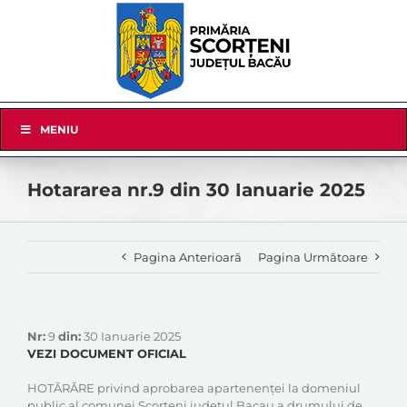
Skip
to
content
Skip
MENIU
Navigation
Hotararea nr.9 din 30 Ianuarie 2025
Pagina Anterioară
Pagina Următoare
Nr:
9
din:
30 Ianuarie 2025
VEZI DOCUMENT OFICIAL
HOTĂRĂRE privind aprobarea apartenenței la domeniul
public al comunei Scorteni,judetul Bacau a drumului de