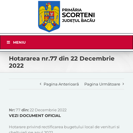
Skip
to
content
Skip
MENIU
Navigation
Hotararea nr.77 din 22 Decembrie
2022
Pagina Anterioară
Pagina Următoare
Nr:
77
din:
22 Decembrie 2022
VEZI DOCUMENT OFICIAL
Hotarare privind rectificarea bugetului local de venituri si
cheltuieli pe anul 2022