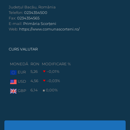
Județul Bacău, România
Telefon:
0234354500
Fax:
0234354565
E-mail:
Primăria Scorțeni
Web:
https://www.comunascorteni.ro/
CURS VALUTAR
MONEDĂ
RON
MODIFICARE %
5,26
–0,01
%
EUR
4,56
–0,03
%
USD
6,14
0,00
%
GBP