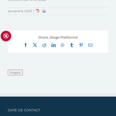
ianuarie 6, 2023
|
🔇
Share, Alege Platforma!
Facebook
X
Reddit
LinkedIn
WhatsApp
Tumblr
Pinterest
E-
mail:
DATE DE CONTACT