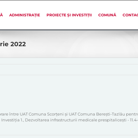
SĂ
ADMINISTRAȚIE
PROIECTE ȘI INVESTIȚII
COMUNĂ
CONTA
rie 2022
orare între UAT Comuna Scorțeni și UAT Comuna Berești-Tazlău pentr
estiția 1., Dezvoltarea infrastructurii medicale prespitalicești - 11.