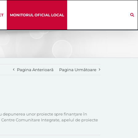
CT
MONITORUL OFICIAL LOCAL
Pagina Anterioară
Pagina Următoare
u depunerea unor proiecte spre finanțare în
4- Centre Comunitare Integrate, apelul de proiecte