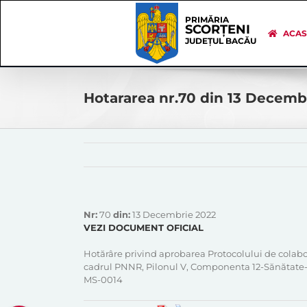
Skip
Skip
to
Navigation
PRIMĂRIA
SCORȚENI
content
ACA
JUDEȚUL BACĂU
Hotararea nr.70 din 13 Decemb
Nr:
70
din:
13 Decembrie 2022
VEZI DOCUMENT OFICIAL
Hotărâre privind aprobarea Protocolului de colab
cadrul PNNR, Pilonul V, Componenta 12-Sănătate- Inv
MS-0014