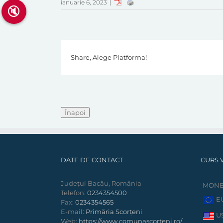
ianuarie 6, 2023
|
🔇
Share, Alege Platforma!
DATE DE CONTACT
CURS 
Județul Bacău, România
MON
Telefon:
0234354500
E
Fax:
0234354565
E-mail:
Primăria Scorțeni
U
Web:
https://www.comunascorteni.ro/