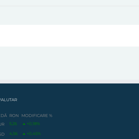
VALUTAR
EDĂ
RON
MODIFICARE %
5,26
+0,18
%
UR
4,56
+0,45
%
SD