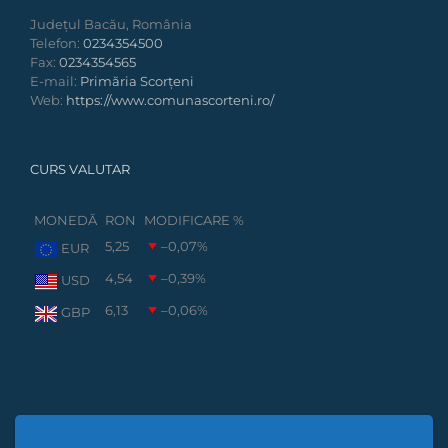
Județul Bacău, România
Telefon:
0234354500
Fax:
0234354565
E-mail:
Primăria Scorțeni
Web:
https://www.comunascorteni.ro/
CURS VALUTAR
MONEDĂ
RON
MODIFICARE %
5,25
–0,07
%
EUR
4,54
–0,39
%
USD
6,13
–0,06
%
GBP