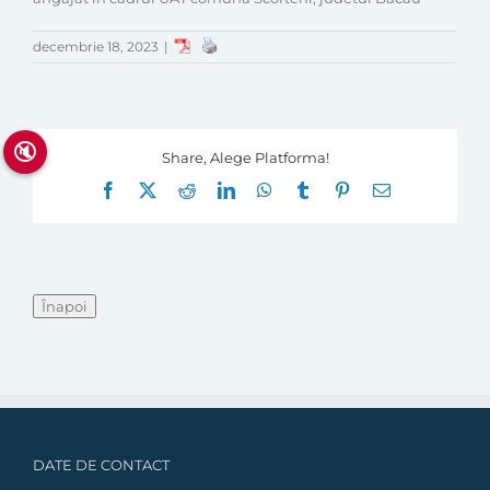
decembrie 18, 2023
|
🔇
Share, Alege Platforma!
Facebook
X
Reddit
LinkedIn
WhatsApp
Tumblr
Pinterest
E-
mail:
DATE DE CONTACT