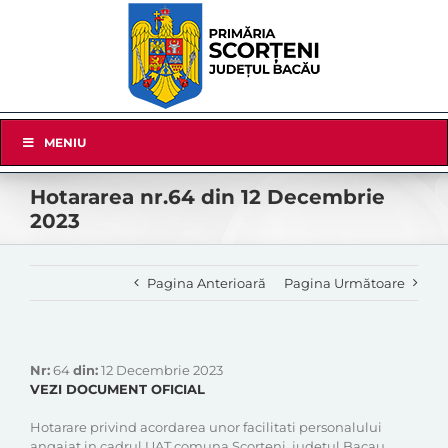
Skip
to
content
Skip
MENIU
Navigation
Hotararea nr.64 din 12 Decembrie
2023
Pagina Anterioară
Pagina Următoare
Nr:
64
din:
12 Decembrie 2023
VEZI DOCUMENT OFICIAL
Hotarare privind acordarea unor facilitati personalului
angajat in cadrul UAT comuna Scorteni, judetul Bacau