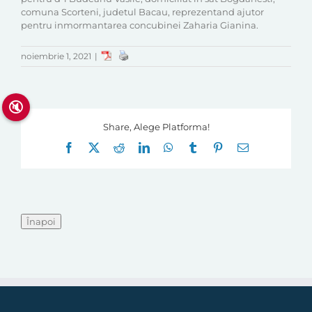
comuna Scorteni, judetul Bacau, reprezentand ajutor
pentru inmormantarea concubinei Zaharia Gianina.
noiembrie 1, 2021
|
🔇
Share, Alege Platforma!
Facebook
X
Reddit
LinkedIn
WhatsApp
Tumblr
Pinterest
E-
mail: