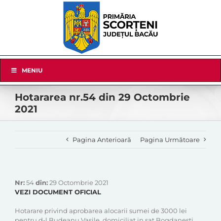
Skip
to
content
Skip
MENIU
Navigation
Hotararea nr.54 din 29 Octombrie
2021
Pagina Anterioară
Pagina Următoare
Nr:
54
din:
29 Octombrie 2021
VEZI DOCUMENT OFICIAL
Hotarare privind aprobarea alocarii sumei de 3000 lei
pentru d-l Budeanu Vasile, domiciliat in sat Bogdanesti,