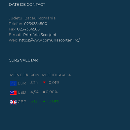
DATE DE CONTACT
Județul Bacău, România
Telefon:
0234354500
Fax:
0234354565
E-mail:
Primăria Scorțeni
Web:
https://www.comunascorteni.ro/
CURS VALUTAR
MONEDĂ
RON
MODIFICARE %
5,24
–0,01
%
EUR
4,54
0,00
%
USD
6,12
+0,01
%
GBP