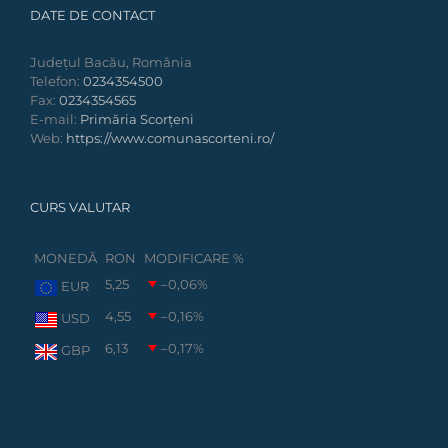
DATE DE CONTACT
Județul Bacău, România
Telefon:
0234354500
Fax:
0234354565
E-mail:
Primăria Scorțeni
Web:
https://www.comunascorteni.ro/
CURS VALUTAR
MONEDĂ
RON
MODIFICARE %
5,25
–0,06
%
EUR
4,55
–0,16
%
USD
6,13
–0,17
%
GBP