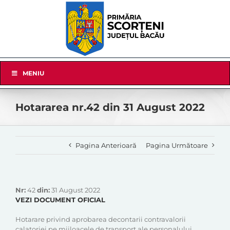
Skip
to
content
Skip
MENIU
Navigation
Hotararea nr.42 din 31 August 2022
Pagina Anterioară
Pagina Următoare
Nr:
42
din:
31 August 2022
VEZI DOCUMENT OFICIAL
Hotarare privind aprobarea decontarii contravalorii
calatoriei pe mijloacele de transport ale personalului