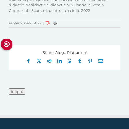
didactic, nedidactic si didactic auxiliar de la Scoala
Gimnaziala Scorteni, pentru luna iulie 2022
septembrie 9, 2022
|
🔇
Share, Alege Platforma!
Facebook
X
Reddit
LinkedIn
WhatsApp
Tumblr
Pinterest
E-
mail: