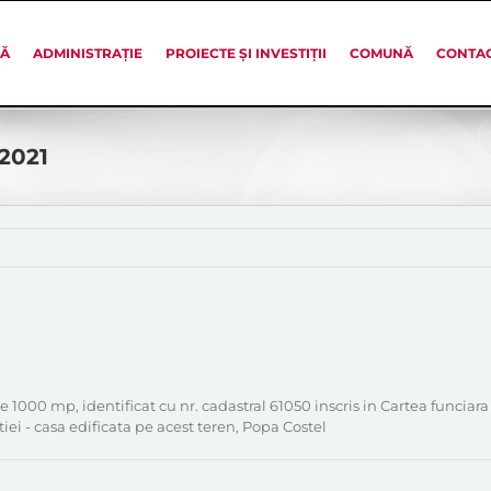
SĂ
ADMINISTRAȚIE
PROIECTE ȘI INVESTIȚII
COMUNĂ
CONTA
 2021
 1000 mp, identificat cu nr. cadastral 61050 inscris in Cartea funciara 
iei - casa edificata pe acest teren, Popa Costel