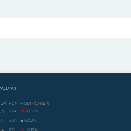
VALUTAR
EDĂ
RON
MODIFICARE %
5,24
–0,02
%
UR
4,54
0,00
%
SD
6,11
–0,19
%
BP