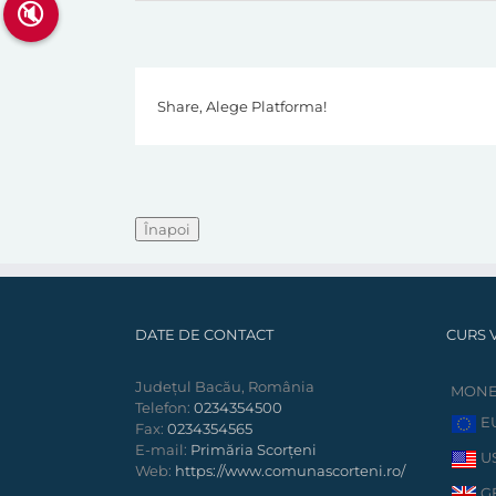
🔇
Share, Alege Platforma!
DATE DE CONTACT
CURS 
Județul Bacău, România
MON
Telefon:
0234354500
E
Fax:
0234354565
E-mail:
Primăria Scorțeni
U
Web:
https://www.comunascorteni.ro/
G