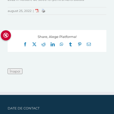
august 25, 2022
|
🔇
Share, Alege Platforma!
Facebook
X
Reddit
LinkedIn
WhatsApp
Tumblr
Pinterest
E-
mail:
DATE DE CONTACT