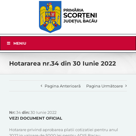
Skip
to
content
Skip
MENIU
Navigation
Hotararea nr.34 din 30 Iunie 2022
Pagina Anterioară
Pagina Următoare
Nr:
34
din:
30 Iunie 2022
VEZI DOCUMENT OFICIAL
Hotarare privind aprobarea platii cotizatiei pentru anul
2022 in valoare de 5000 lei pentru ADIS Bacau