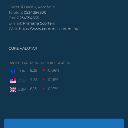
Județul Bacău, România
Telefon:
0234354500
Fax:
0234354565
E-mail:
Primăria Scorțeni
Web:
https://www.comunascorteni.ro/
CURS VALUTAR
MONEDĂ
RON
MODIFICARE %
5,25
–0,06
%
EUR
4,55
–0,16
%
USD
6,13
–0,17
%
GBP