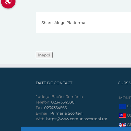
🔇
Share, Alege Platforma!
DATE DE CONTACT
CURS 
Județul Bacău, România
MON
Telefon:
0234354500
E
Fax:
0234354565
E-mail:
Primăria Scorțeni
U
Web:
https://www.comunascorteni.ro/
G