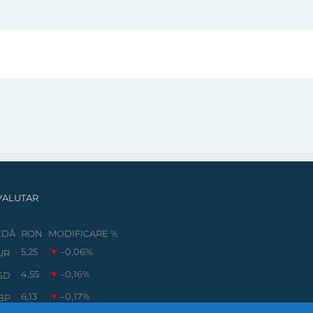
VALUTAR
EDĂ
RON
MODIFICARE %
5,25
–0,06
%
UR
4,55
–0,16
%
SD
6,13
–0,17
%
BP